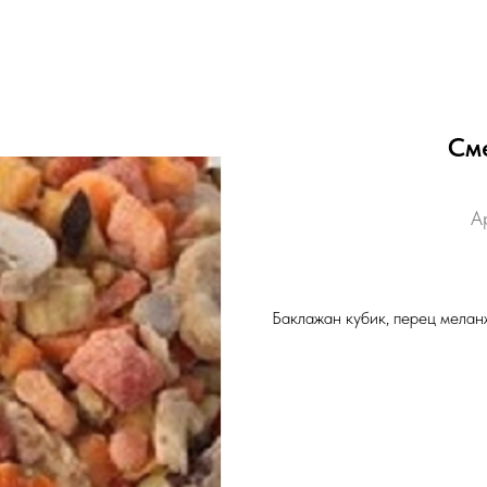
См
А
Баклажан кубик, перец мелан