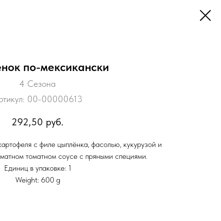
нок по-мексикански
4 Сезона
ртикул:
00-00000613
292,50
руб.
картофеля с филе цыплёнка, фасолью, кукурузой и
матном томатном соусе с пряными специями.
Единиц в упаковке: 1
Weight: 600 g