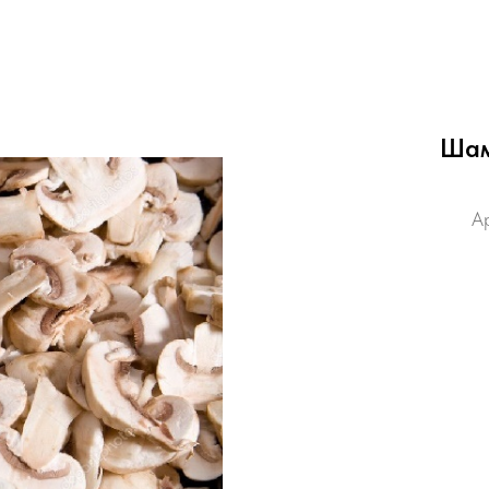
Шам
А