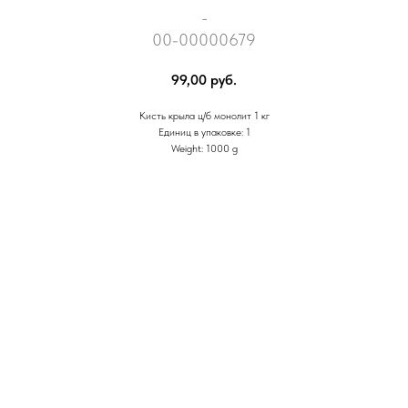
_
00-00000679
99,00
руб.
Кисть крыла ц/б монолит 1 кг
Единиц в упаковке: 1
Weight: 1000 g