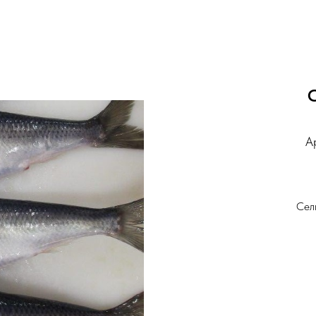
А
Сель